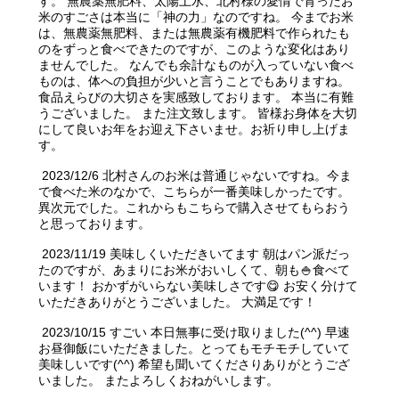
す。 無農薬無肥料、太陽土水、北村様の愛情で育ったお
米のすごさは本当に「神の力」なのですね。 今までお米
は、無農薬無肥料、または無農薬有機肥料で作られたも
のをずっと食べできたのですが、このような変化はあり
ませんでした。 なんでも余計なものが入っていない食べ
ものは、体への負担が少いと言うことでもありますね。
食品えらびの大切さを実感致しております。 本当に有難
うございました。 また注文致します。 皆様お身体を大切
にして良いお年をお迎え下さいませ。お祈り申し上げま
す。
2023/12/6 北村さんのお米は普通じゃないですね。今ま
で食べた米のなかで、こちらが一番美味しかったです。
異次元でした。これからもこちらで購入させてもらおう
と思っております。
2023/11/19 美味しくいただきいてます 朝はパン派だっ
たのですが、あまりにお米がおいしくて、朝も🍚食べて
います！ おかずがいらない美味しさです😋 お安く分けて
いただきありがとうございました。 大満足です！
2023/10/15 すごい 本日無事に受け取りました(^^) 早速
お昼御飯にいただきました。とってもモチモチしていて
美味しいです(^^) 希望も聞いてくださりありがとうござ
いました。 またよろしくおねがいします。