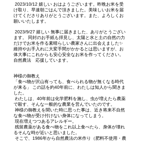
2023/10/12 嬉しい おはようございます。昨晩お米を受
け取り、早速朝ごはんで頂きました。美味しいお米を届
けてくださりありがとうございます。また、よろしくお
願いいたします。
2023/9/27 嬉しい 無事に届きました、ありがとうござい
ます。 同封のお手紙も拝見し、太陽と水と土の自然の力
だけでお米を作る素晴らしい農家さんに出会えました✨
維持やお手入れに大変手間がかかるとは思いますが、お
体大事にこれからも安心安全なお米を作ってください。
自然農法 応援しています。
神様の御教え
「食べ物が沢山有っても、食べられる物が無くなる時代
が来る」 この話を約40年前に、わたしは知人から聞きま
した。
わたしは、40年前は化学肥料を施し、虫が増えたら農薬
で殺す、そんな一般的な農業を営んでいたのです。
神様の御教えを聞いた時に思った事は、近き将来不自然
な食べ物が受け付けない身体になってしまう。
現在増えつつあるアレルギー。
残留農薬がある食べ物をこれ以上食べたら、身体が壊れ
るそんな時が近いと思いました。
そこで、1986年から自然農法の米作り（肥料不使用・農