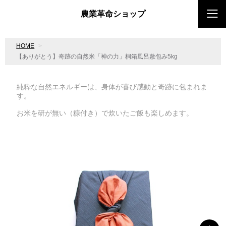
農業革命ショップ
HOME
【ありがとう】奇跡の自然米「神の力」桐箱風呂敷包み5kg
純粋な自然エネルギーは、身体が喜び感動と奇跡に包まれま
す。
お米を研が無い（糠付き）で炊いたご飯も楽しめます。