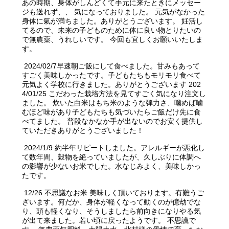
あの時期、身体がしんどくて手元に来たときにメッセー
ジも送れず、、 気になっておりました。 元気がなかった
身体に氣が満ちました。ありがとうございます。 妊活し
てるので、未来の子どものために体に良い物とりたいの
で無農薬、うれしいです。 今回も宜しくお願いいたしま
す。
2024/02/7早速朝ご飯にして食べました。甘みもあって
すごく美味しかったです。子どもたちもモリモリ食べて
元気よく学校に行きました。ありがとうございます 202
4/01/25 こだわった栽培方法を見てすごく気になり注文し
ました。 炊いた白米はもち米のような弾力さ、噛めば噛
むほど味があり子どもたちも気づいたらご飯だけ先に食
べてました。 普段なかなか手が出ないのでお安く提供し
ていただきありがとうございました！
2024/1/9 約半年リピートしました。アレルギーが悪化し
て数年間、穀物を絶っていましたが、久しぶりに体調へ
の影響が少ないお米でした。水なじみよく、美味しかっ
たです。
12/26 不思議なお米 美味しく頂いております。有難うご
ざいます。何だか、身体が軽くなって動くのが億劫でな
り、頭も軽くなり、そうしましたら前向きになりやる気
が出て来ました。若い頃に戻ったようです。 不思議で