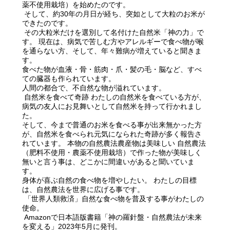
薬不使用栽培）を始めたのです。
そして、約30年の月日が経ち、突如として大粒のお米が
できたのです。
その大粒米だけを選別して名付けた自然米「神の力」で
す。 現在は、病気で苦しむ方やアレルギーで食べ物が喉
を通らない方、そして、年々難病が増えていると聞きま
す。
食べた物が血液・骨・筋肉・爪・髪の毛・脳など、すべ
ての臓器も作られています。
人間の都合で、不自然な物が溢れています。
自然米を食べて奇跡 わたしの自然米を食べている方が、
病気の友人にお見舞いとして自然米を持って行かれまし
た。
そして、今まで普通のお米を食べる事が出来無かった方
が、自然米を食べられ元気になられた奇跡が多く報告さ
れています。 本物の自然農法農産物は美味しい 自然農法
（肥料不使用・農薬不使用栽培）で作った物が美味しく
無いと言う事は、どこかに間違いがあると聞いていま
す。
身体が喜ぶ自然の食べ物を増やしたい。 わたしの目標
は、自然農法を世界に広げる事です。
「世界人類救済」自然な食べ物を普及する事がわたしの
使命。
Amazonで日本語版書籍「神の羅針盤・自然農法が未来
を変える」2023年5月に発刊。