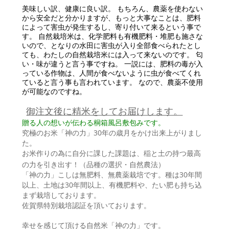
美味しい訳、健康に良い訳。 もちろん、農薬を使わない
から安全だと分かりますが、もっと大事なことは、肥料
によって害虫が発生するし、寄り付いて来るという事で
す。 自然栽培米は、化学肥料も有機肥料・堆肥も施さな
いので、となりの水田に害虫が入り全部食べられたとし
ても、わたしの自然栽培米には入って来ないのです。 匂
い・味が違うと言う事ですね。 一説には、肥料の毒が入
っている作物は、人間が食べないように虫が食べてくれ
ていると言う事も言われています。 なので、農薬不使用
が可能なのですね。
御注文後に精米をしてお届けします。
贈る人の想いが伝わる桐箱風呂敷包みです。
究極のお米「神の力」30年の歳月をかけ出来上がりまし
た。
お米作りの為に自分に課した課題は、稲と土の持つ最高
の力を引き出す！（品種の選択・自然農法）
「神の力」こしは無肥料、無農薬栽培です。種は30年間
以上、土地は30年間以上、有機肥料や、たい肥も持ち込
まず栽培しております。
佐賀県特別栽培認証を頂いております。
幸せを感じて頂ける自然米「神の力」です。