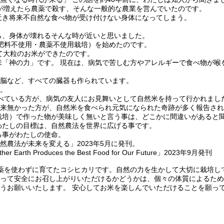
が増えたら農薬で殺す、そんな一般的な農業を営んでいたのです。
近き将来不自然な食べ物が受け付けない身体になってしまう。
ら、身体が壊れるそんな時が近いと思いました。
（肥料不使用・農薬不使用栽培）を始めたのです。
て大粒のお米ができたのです。
「神の力」です。 現在は、病気で苦しむ方やアレルギーで食べ物が喉
・脳など、すべての臓器も作られています。
。
べている方が、病気の友人にお見舞いとして自然米を持って行かれまし
来無かった方が、自然米を食べられ元気になられた奇跡が多く報告され
栽培）で作った物が美味しく無いと言う事は、どこかに間違いがあると
わたしの目標は、自然農法を世界に広げる事です。
る事がわたしの使命。
自然農法が未来を変える」2023年5月に発刊。
 Earth Produces the Best Food for Our Future」2023年9月発刊
薬を使わずに育てたコシヒカリです。自然の力を生かして大切に栽培し
って安全にお召し上がりいただけるかどうかは、個々の体質によるため
うお願いいたします。 安心してお米を楽しんでいただけることを願っ