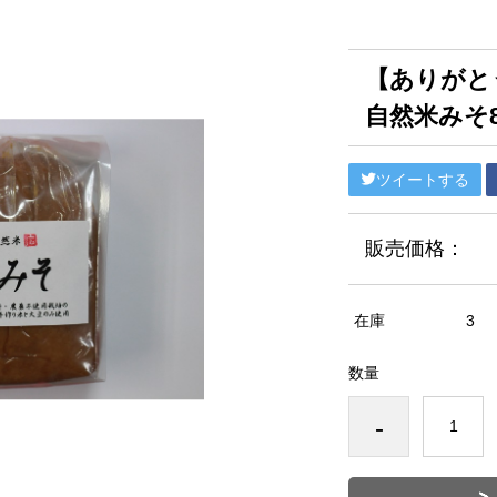
【ありが
自然米みそ8
ツイートする
販売価格：
在庫
3
数量
-