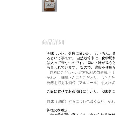
商品詳細
美味しい訳、健康に良い訳。 もちろん、
るという事です。 自然栽培米は、化学肥
は入って来ないのです。 匂い・味が違う
も言われています。 なので、農薬不使用
原料にこだわった北村広紀の自然栽培（
それと、麹屋さんにもこだわり、もらぶた
発酵を抑える酒精（アルコール）を入れず
ご飯に乗せてお茶漬けにしたり、お味噌に
熟成（発酵）するにつれ色濃くなり、それ
神様の御教え
「食べ物が沢山有っても、食べられる物が