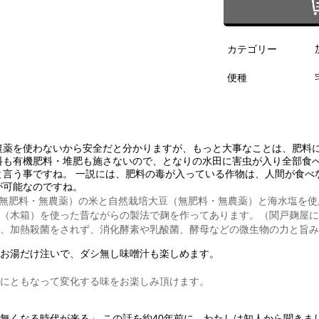
カテゴリー
便種
農薬を使わないから安全だと分かりますが、もっと大事なことは、肥料
料も有機肥料・堆肥も施さないので、となりの水田に害虫が入り全部食
と言う事ですね。 一説には、肥料の毒が入っている作物は、人間が食べ
が可能なのですね。
無肥料・無農薬）の米と自然栽培大豆（無肥料・無農薬）と海水塩を使
（木箱）を使った昔ながらの製法で麹を作ってあります。（関戸麹屋に
、加熱殺菌をされず、消化酵素や乳酸菌、酵母などの微生物の力と旨み
お湯だけ注いで、ダシ無し味噌汁も楽しめます。
にともなって変化する味をお楽しみ頂けます。
無くなる時代が来る」 この話を約40年前に、わたしは知人から聞きま