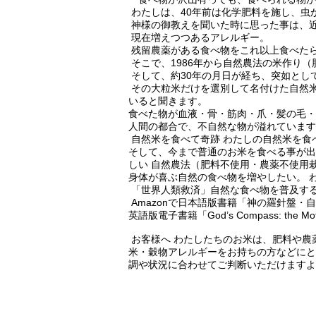
わたしは、40年前は化学肥料を施し、虫
神様の御教えを聞いた時に思った事は、
現在増えつつあるアレルギー。
残留農薬がある食べ物をこれ以上食べた
そこで、1986年から自然農法の米作り
そして、約30年の月日が経ち、突如とし
その大粒米だけを選別して名付けた自然米
いると聞きます。
食べた物が血液・骨・筋肉・爪・髪の毛
人間の都合で、不自然な物が溢れています
自然米を食べて奇跡 わたしの自然米を食
そして、今まで普通のお米を食べる事が出
しい 自然農法（肥料不使用・農薬不使用
身体が喜ぶ自然の食べ物を増やしたい。 
「世界人類救済」自然な食べ物を普及す
Amazonで日本語版書籍「神の羅針盤・
英語版電子書籍「God’s Compass: the Mother
お客様へ わたしたちのお米は、肥料や農
米・穀物アレルギーをお持ちの方などにと
調や状況に合わせてご判断いただけますよ