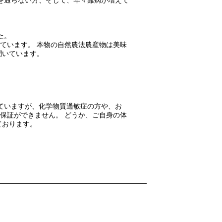
を通らない方、そして、年々難病が増えて
た。
ています。 本物の自然農法農産物は美味
聞いています。
ていますが、化学物質過敏症の方や、お
保証ができません。 どうか、ご自身の体
ております。