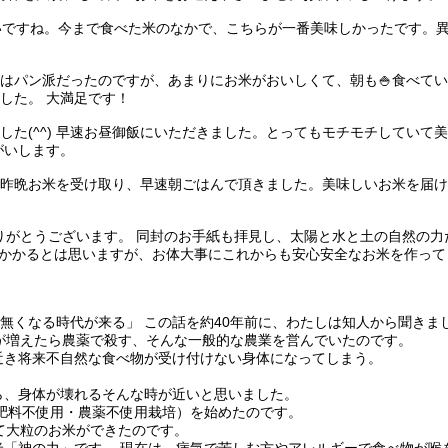
じゃないですね。今まで食べた米のなかで、こちらが一番美味しかったです
ます 朝はパン派だったのですが、あまりにお米がおいしくて、朝も🍚食べて
した。 大満足です！
取りました(^^) 早速お昼御飯にいただきました。とってもモチモチしていて
がいします。
ざいます。昨晩お米を受け取り、早速朝ごはんで頂きました。美味しいお米を
した、ありがとうございます。 同封のお手紙も拝見し、太陽と水と土の自然
かかるとは思いますが、お体大事にこれからも安心安全なお米を作って
無くなる時代が来る」 この話を約40年前に、わたしは知人から聞きま
が増えたら農薬で殺す、そんな一般的な農業を営んでいたのです。
近き将来不自然な食べ物が受け付けない身体になってしまう。
ら、身体が壊れるそんな時が近いと思いました。
（肥料不使用・農薬不使用栽培）を始めたのです。
て大粒のお米ができたのです。