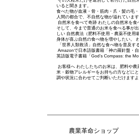
その大粒米だけを選別して名付けた自然米
いると聞きます。
食べた物が血液・骨・筋肉・爪・髪の毛
人間の都合で、不自然な物が溢れています
自然米を食べて奇跡 わたしの自然米を食
そして、今まで普通のお米を食べる事が出
しい 自然農法（肥料不使用・農薬不使用
身体が喜ぶ自然の食べ物を増やしたい。 
「世界人類救済」自然な食べ物を普及す
Amazonで日本語版書籍「神の羅針盤・
英語版電子書籍「God’s Compass: the Mother
お客様へ わたしたちのお米は、肥料や農
米・穀物アレルギーをお持ちの方などにと
調や状況に合わせてご判断いただけますよ
農業革命ショップ