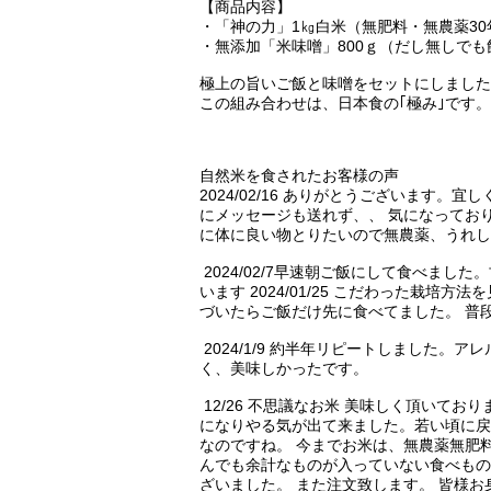
【商品内容】
・「神の力」1㎏白米（無肥料・無農薬3
・無添加「米味噌」800ｇ（だし無しでも
極上の旨いご飯と味噌をセットにしました
この組み合わせは、日本食の｢極み｣です。
自然米を食されたお客様の声
2024/02/16 ありがとうございま
にメッセージも送れず、、 気になってお
に体に良い物とりたいので無農薬、うれし
2024/02/7早速朝ご飯にして食べま
います 2024/01/25 こだわった
づいたらご飯だけ先に食べてました。 普
2024/1/9 約半年リピートしました
く、美味しかったです。
12/26 不思議なお米 美味しく頂い
になりやる気が出て来ました。若い頃に戻
なのですね。 今までお米は、無農薬無肥
んでも余計なものが入っていない食べもの
ざいました。 また注文致します。 皆様