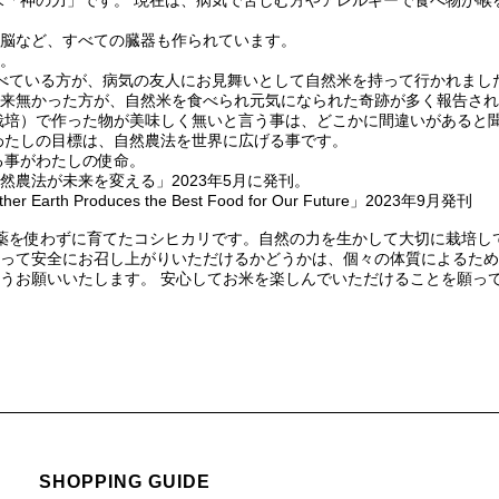
「神の力」です。 現在は、病気で苦しむ方やアレルギーで食べ物が喉
・脳など、すべての臓器も作られています。
。
べている方が、病気の友人にお見舞いとして自然米を持って行かれまし
来無かった方が、自然米を食べられ元気になられた奇跡が多く報告され
栽培）で作った物が美味しく無いと言う事は、どこかに間違いがあると
わたしの目標は、自然農法を世界に広げる事です。
る事がわたしの使命。
自然農法が未来を変える」2023年5月に発刊。
 Earth Produces the Best Food for Our Future」2023年9月発刊
薬を使わずに育てたコシヒカリです。自然の力を生かして大切に栽培し
って安全にお召し上がりいただけるかどうかは、個々の体質によるため
うお願いいたします。 安心してお米を楽しんでいただけることを願っ
SHOPPING GUIDE