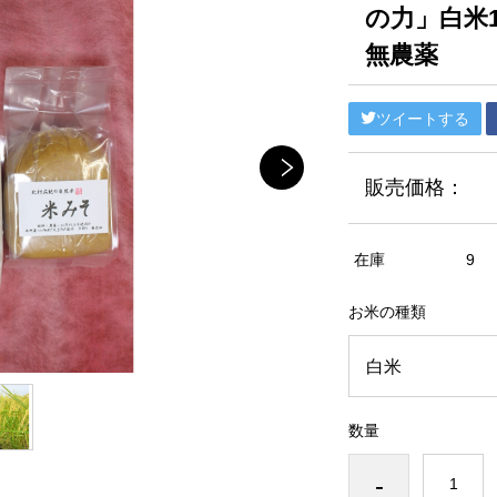
の力」白米
無農薬
ツイートする
販売価格：
在庫
9
お米の種類
数量
-