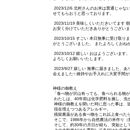
2023/12/6 北村さんのお米は普通
せてもらおうと思っております。
2023/11/19 美味しくいただきいて
お安く分けていただきありがとうございま
2023/10/15 すごい 本日無事に受け
がとうございました。 またよろしくおね
2023/10/12 嬉しい おはようご
よろしくお願いいたします。
2023/9/27 嬉しい 無事に届きま
会えました✨維持やお手入れに大変手間が
神様の御教え
「食べ物が沢山有っても、食べられる物が
わたしは、40年前は化学肥料を施し、虫
神様の御教えを聞いた時に思った事は、
現在増えつつあるアレルギー。
残留農薬がある食べ物をこれ以上食べた
そこで、1986年から自然農法の米作り
そして、約30年の月日が経ち、突如とし