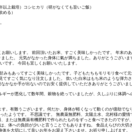
0年以上栽培）コシヒカリ（研がなくても旨いご飯）
飲める）
。
す。宜しくお願いします。 前回頂いたお米、すごく美味しかったです。 年末
りました。 元気がなかった身体に氣が満ちました。ありがとうございま
いです。 今回も宜しくお願いいたします。
した。甘みもあってすごく美味しかったです。子どもたちもモリモリ食べて
栽培方法を見てすごく気になり注文しました。 炊いた白米はもち米のような弾
段なかなか手が出ないのでお安く提供していただきありがとうございま
。アレルギーが悪化して数年間、穀物を絶っていましたが、久しぶりに体調
ております。有難うございます。何だか、身体が軽くなって動くのが億劫で
ったようです。 不思議です。 無農薬無肥料、太陽土水、北村様の愛情
料、または無農薬有機肥料で作られたものをずっと食べできたのですが、
は、体への負担が少いと言うことでもありますね。 食品えらびの大切さ
お身体を大切にして良いお年をお迎え下さいませ。お祈り申し上げます。