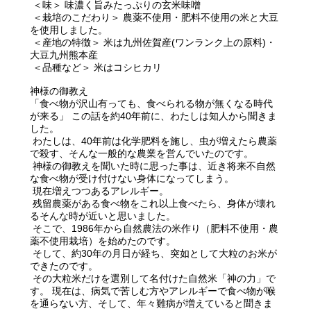
＜味＞ 味濃く旨みたっぷりの玄米味噌
＜栽培のこだわり＞ 農薬不使用・肥料不使用の米と大豆
を使用しました。
＜産地の特徴＞ 米は九州佐賀産(ワンランク上の原料)・
大豆九州熊本産
＜品種など＞ 米はコシヒカリ
神様の御教え
「食べ物が沢山有っても、食べられる物が無くなる時代
が来る」 この話を約40年前に、わたしは知人から聞きま
した。
わたしは、40年前は化学肥料を施し、虫が増えたら農薬
で殺す、そんな一般的な農業を営んでいたのです。
神様の御教えを聞いた時に思った事は、近き将来不自然
な食べ物が受け付けない身体になってしまう。
現在増えつつあるアレルギー。
残留農薬がある食べ物をこれ以上食べたら、身体が壊れ
るそんな時が近いと思いました。
そこで、1986年から自然農法の米作り（肥料不使用・農
薬不使用栽培）を始めたのです。
そして、約30年の月日が経ち、突如として大粒のお米が
できたのです。
その大粒米だけを選別して名付けた自然米「神の力」で
す。 現在は、病気で苦しむ方やアレルギーで食べ物が喉
を通らない方、そして、年々難病が増えていると聞きま