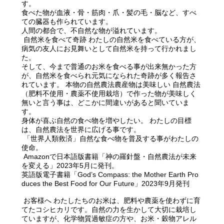
す。
食べた物が血液・骨・筋肉・爪・髪の毛・脳など、すべ
ての臓器も作られています。
人間の都合で、不自然な物が溢れています。
自然米を食べて奇跡 わたしの自然米を食べている方が、
病気の友人にお見舞いとして自然米を持って行かれまし
た。
そして、今まで普通のお米を食べる事が出来無かった方
が、自然米を食べられ元気になられた奇跡が多く報告さ
れています。 本物の自然農法農産物は美味しい 自然農法
（肥料不使用・農薬不使用栽培）で作った物が美味しく
無いと言う事は、どこかに間違いがあると聞いていま
す。
身体が喜ぶ自然の食べ物を増やしたい。 わたしの目標
は、自然農法を世界に広げる事です。
「世界人類救済」自然な食べ物を普及する事がわたしの
使命。
Amazonで日本語版書籍「神の羅針盤・自然農法が未来
を変える」2023年5月に発刊。
英語版電子書籍「God’s Compass: the Mother Earth Pro
duces the Best Food for Our Future」2023年9月発刊
お客様へ わたしたちのお米は、肥料や農薬を使わずに育
てたコシヒカリです。自然の力を生かして大切に栽培し
ていますが、化学物質過敏症の方や、お米・穀物アレル